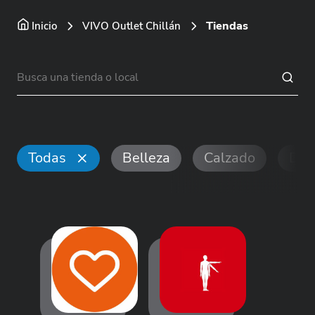
Tiendas
Inicio
VIVO Outlet Chillán
Todas
Belleza
Calzado
Dep