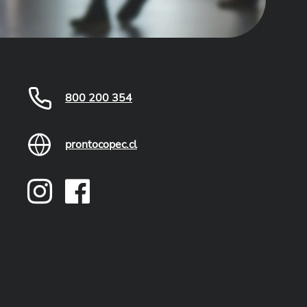
800 200 354
prontocopec.cl