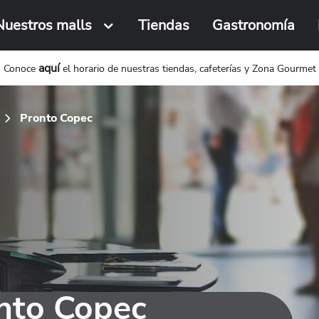
Nuestros malls
Tiendas
Gastronomía
Busca una tienda o local
aquí
Conoce
el horario de nuestras tiendas, cafeterías y Zona Gourmet
Pronto Copec
nto Copec