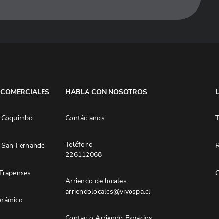
 COMERCIALES
HABLA CON NOSOTROS
 Coquimbo
Contáctanos
T
Teléfono
 San Fernando
R
226112068
Trapenses
C
Arriendo de locales
arriendolocales@vivospa.cl
rámico
Contacto Arriendo Espacios