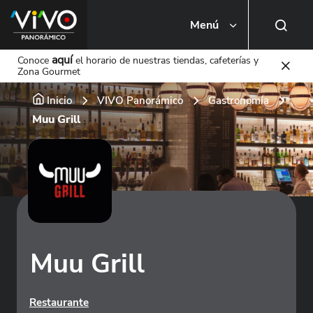
Menú
Busca una tienda o local
aquí
Conoce
el horario de nuestras tiendas, cafeterías y
Zona Gourmet
Inicio
VIVO Panorámico
Gastronomía
Muu Grill
Muu Grill
Restaurante