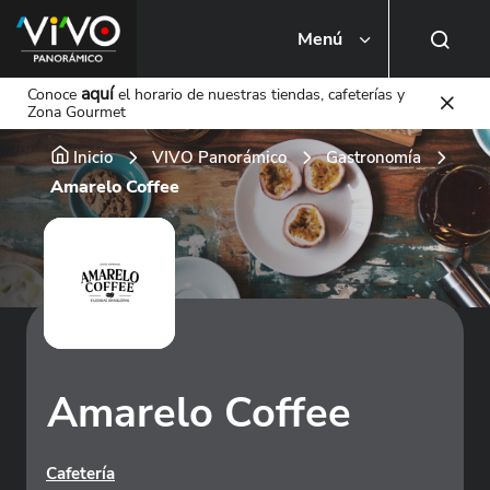
Menú
Busca una tienda o local
aquí
Conoce
el horario de nuestras tiendas, cafeterías y
Zona Gourmet
Inicio
VIVO Panorámico
Gastronomía
Amarelo Coffee
Amarelo Coffee
Cafetería