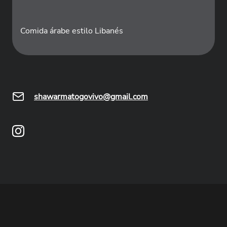
Comida árabe estilo Libanés
shawarmatogovivo@gmail.com