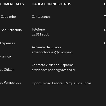
 COMERCIALES
HABLA CON NOSOTROS
 Coquimbo
Contáctanos
T
Teléfono
 San Fernando
R
226112068
Trapenses
C
Arriendo de locales
arriendolocales@vivospa.cl
rámico
Contacto Arriendo Espacios
t Chillán
arriendoespacios@vivospa.cl
et Parque Los
Oportunidad Laboral Parque Los Toros