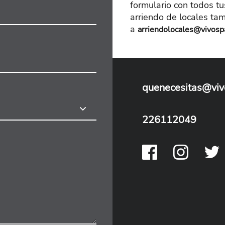
formulario con todos tu
arriendo de locales ta
a
arriendolocales@vivospa
quenecesitas@viv
226112049