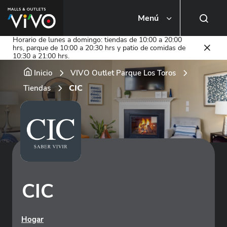
Menú
Busca una tienda o local
Horario de lunes a domingo: tiendas de 10:00 a 20:00
hrs, parque de 10:00 a 20:30 hrs y patio de comidas de
10:30 a 21:00 hrs.
Inicio
VIVO Outlet Parque Los Toros
CIC
Tiendas
CIC
Hogar