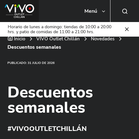
Menú
Busca una tienda o local
Horario de lunes a domingo: tiendas de 10:00 a 20:00
hrs. y patio de comidas de 11:00 a 21:00 hrs.
Inicio
VIVO Outlet Chillán
Novedades
Descuentos semanales
PUBLICADO: 31 JULIO DE 2026
Descuentos
semanales
#VIVOOUTLETCHILLÁN