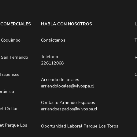
 COMERCIALES
HABLA CON NOSOTROS
 Coquimbo
Contáctanos
T
Teléfono
 San Fernando
R
226112068
Trapenses
C
Arriendo de locales
arriendolocales@vivospa.cl
rámico
Contacto Arriendo Espacios
t Chillán
arriendoespacios@vivospa.cl
et Parque Los
Oportunidad Laboral Parque Los Toros