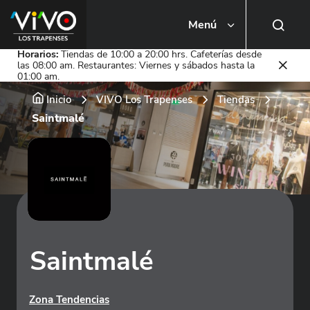
Menú
Busca una tienda o local
Horarios:
Tiendas de 10:00 a 20:00 hrs. Cafeterías desde
las 08:00 am. Restaurantes: Viernes y sábados hasta la
01:00 am.
Inicio
VIVO Los Trapenses
Tiendas
Saintmalé
Saintmalé
Zona Tendencias