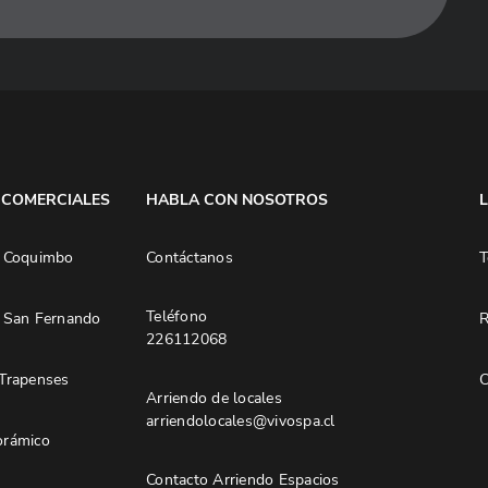
 COMERCIALES
HABLA CON NOSOTROS
 Coquimbo
Contáctanos
T
Teléfono
 San Fernando
R
226112068
Trapenses
C
Arriendo de locales
arriendolocales@vivospa.cl
rámico
Contacto Arriendo Espacios