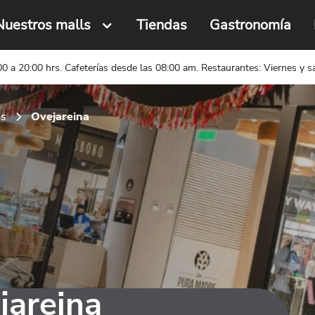
Nuestros malls
Tiendas
Gastronomía
Busca una tienda o local
0 a 20:00 hrs. Cafeterías desde las 08:00 am. Restaurantes: Viernes y 
Ovejareina
s
jareina