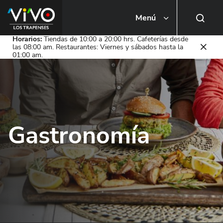
Menú
Busca una tienda o local
Horarios:
Tiendas de 10:00 a 20:00 hrs. Cafeterías desde
las 08:00 am. Restaurantes: Viernes y sábados hasta la
01:00 am.
Gastronomía